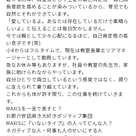
長意欲を高めることが染みついているから、育児でも
自然とそれができています。
「愛しているよ。あなたは存在しているだけで素晴ら
しいよ」と伝えることは毎日欠かしません。
今では親として少々心配になるほど、自己肯定感の高
い息子です(笑)
小4からはフルタイムで、現在は教室長兼エリアマネ
ージャーとして勤務しています。
急なお休み等もありますが、社員や教室の先生方、家
族に助けられながらやっています。
自分ひとりで両立しているという感覚ではなく、周り
に支えられて乗り越えています。
これからも体が許す限り、この仕事を続けていきま
す。
MAXISを
一言で表すと？
お節介世話焼き大好きポジティブ集団
MAXISに『いないタイプ』の
人ってどんな人？
ネガティブな人・何事も人のせいにする人