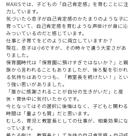
MAXISでは、子どもの「自己肯定感」を育むことに注
力しています。
気づいたら息子が自己肯定感のかたまりのような子に
育っていて、自己肯定感を育むような声掛けが身に沁
みついているのだと感じています。
仕事と子育てを
どのように両立していますか？
現在、息子は小6ですが、その時々で違う大変さがあ
りました。
保育園時代は「保育園に預けすぎではないか？」と親
族から言われることもありましたが、後ろ髪を引かれ
る気持ちはありつつも、「教室長を続けたい！」とい
う強い思いがありました。
「誰かに感謝されることが自分の生きがいだ」と産
休・育休中に気付いたからです。
今となってはその選択に後悔はなく、子どもと関わる
時間は「量よりも質」だと思います。
むしろ、育児と教室長としての仕事が、相乗効果にな
っています。
最たる例は、教室長として生徒の自己肯定感・自己成